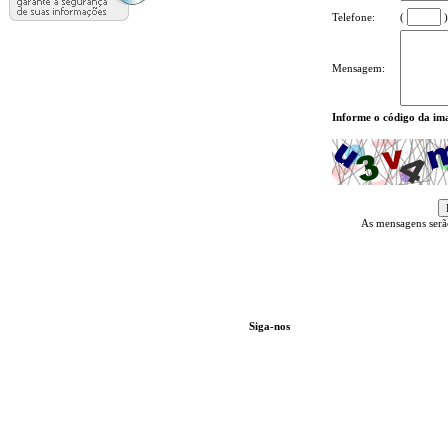
Telefone:
( 
 )
Mensagem:
Informe o código da im
 As mensagens serã
Siga-nos