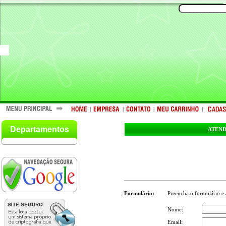
|
|
|
|
Departamentos
ATEND
Formulário:
Preencha o formulário e 
Nome:
Email: